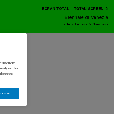
ECRAN TOTAL – TOTAL SCREEN
@
Biennale di Venezia
via
Arts Letters & Numbers
permettent
analyser les
ctionnant
 refuser