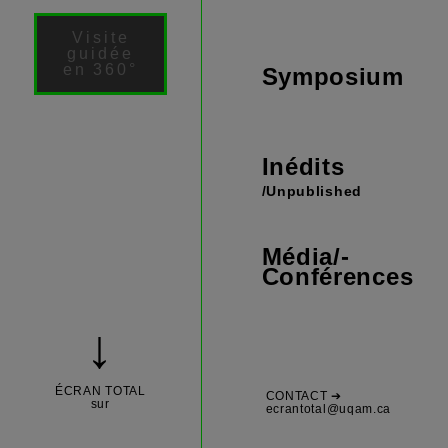
Visite
guidée
en 360°
Symposium
Inédits
/Unpublished
Média/­
Conférences
↓
ÉCRAN TOTAL
CONTACT ➔
sur
ecrantotal@uqam.ca
archivvr.com en simulation