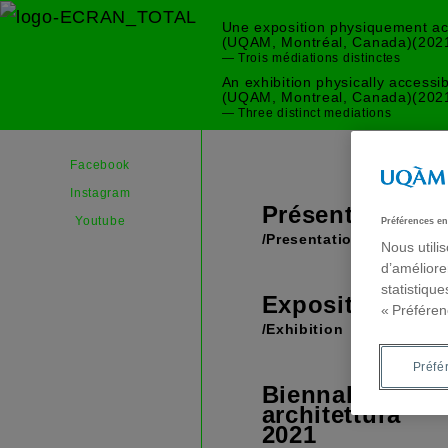
Une exposition physiquement acc
(UQAM, Montréal, Canada)(202
— Trois médiations distinctes
An exhibition physically accessi
(UQAM, Montreal, Canada)(202
— Three distinct mediations
Facebook
Instagram
Présentation
Youtube
Préférences en
/Presentation
Nous utili
d’améliore
statistiqu
Exposition
« Préféren
/Exhibition
Préfé
Biennale
architettura
2021