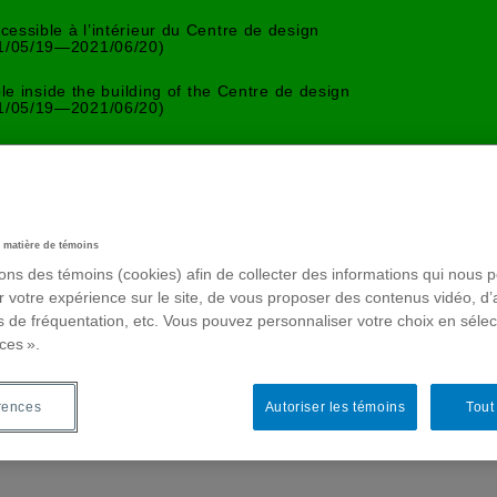
essible à l’intérieur du Centre de design
1/05/19—2021/06/20)
ble inside the building of the Centre de design
1/05/19—2021/06/20)
 matière de témoins
sons des témoins (cookies) afin de collecter des informations qui nous 
r votre expérience sur le site, de vous proposer des contenus vidéo, d’
es de fréquentation, etc. Vous pouvez personnaliser votre choix en séle
ces ».
rences
Autoriser les témoins
Tout